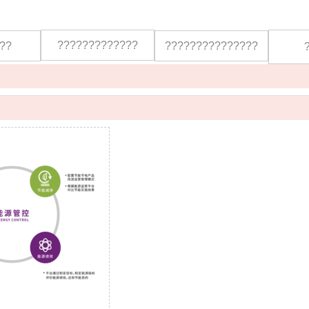
?????????????
??
???????????????