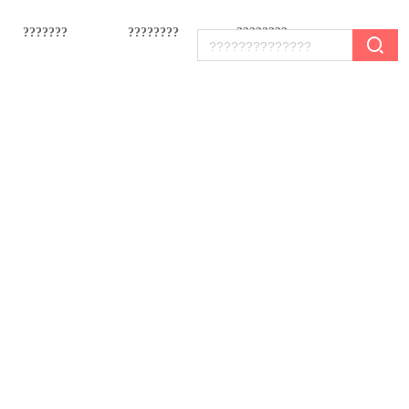
???????
????????
????????